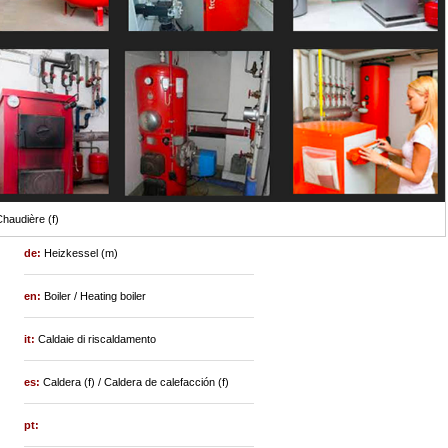
haudière (f)
de:
Heizkessel (m)
en:
Boiler / Heating boiler
it:
Caldaie di riscaldamento
es:
Caldera (f) / Caldera de calefacción (f)
pt: