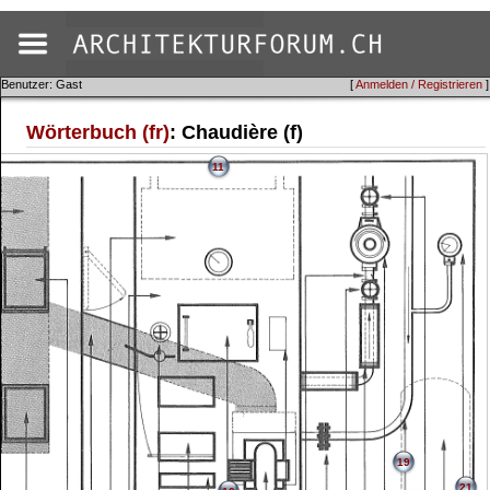
Benutzer: Gast
[
Anmelden / Registrieren
]
Wörterbuch (fr)
: Chaudière (f)
11
19
21