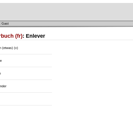
: Gast
buch (fr)
: Enlever
n (etwas) (v)
e
e
nder