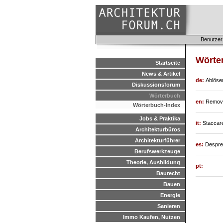
Benutzer
Wörter
Startseite
News & Artikel
de:
Ablöse
Diskussionsforum
Wörterbuch
en:
Remov
Wörterbuch-Index
Jobs & Praktika
it:
Staccar
Architekturbüros
Architekturführer
es:
Despre
Berufswerkzeuge
Theorie, Ausbildung
pt:
Baurecht
Bauen
Energie
Sanieren
Immo Kaufen, Nutzen