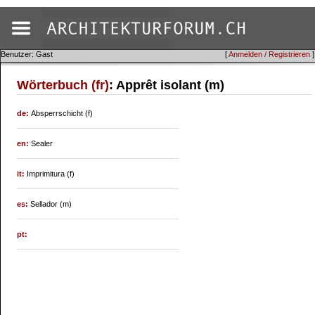
Benutzer: Gast
[
Anmelden / Registrieren
]
Wörterbuch (fr)
: Apprêt isolant (m)
de:
Absperrschicht (f)
en:
Sealer
it:
Imprimitura (f)
es:
Sellador (m)
pt: