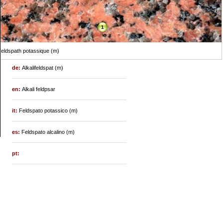
1
eldspath potassique (m)
de:
Alkalifeldspat (m)
en:
Alkali feldpsar
it:
Feldspato potassico (m)
es:
Feldspato alcalino (m)
pt: