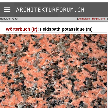
Benutzer: Gast
[
Anmelden / Registrieren
]
Wörterbuch (fr)
: Feldspath potassique (m)