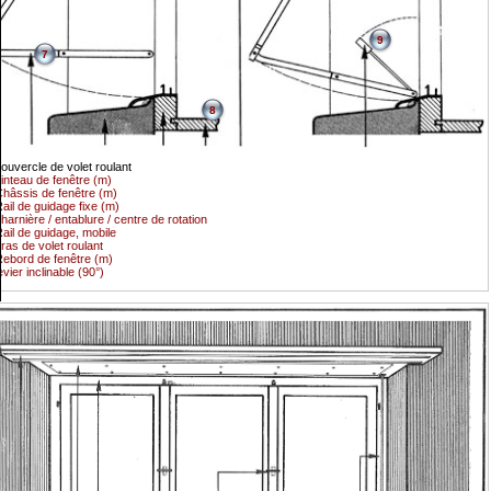
9
7
8
ouvercle de volet roulant
inteau de fenêtre (m)
hâssis de fenêtre (m)
ail de guidage fixe (m)
harnière / entablure / centre de rotation
ail de guidage, mobile
ras de volet roulant
ebord de fenêtre (m)
evier inclinable (90°)