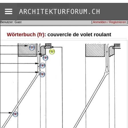
Benutzer: Gast
[
Anmelden / Registrieren
]
Wörterbuch (fr)
: couvercle de volet roulant
2
1
3
4
5
6