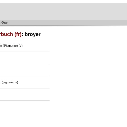
: Gast
buch (fr)
: broyer
n (Pigmente) (v)
r (pigmentos)