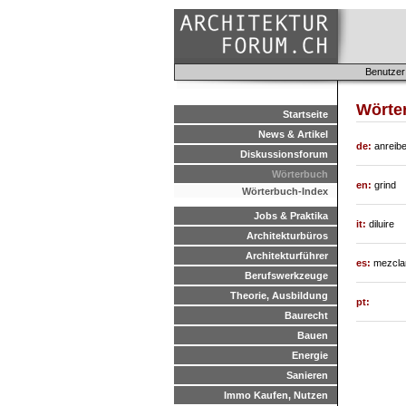
Benutzer
Wörter
Startseite
News & Artikel
de:
anreibe
Diskussionsforum
Wörterbuch
en:
grind
Wörterbuch-Index
Jobs & Praktika
it:
diluire
Architekturbüros
Architekturführer
es:
mezcla
Berufswerkzeuge
Theorie, Ausbildung
pt:
Baurecht
Bauen
Energie
Sanieren
Immo Kaufen, Nutzen