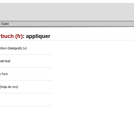
: Gast
buch (fr)
: appliquer
ßen (blattgold) (v)
old leaf
 l'oro
 (hoja de oro)