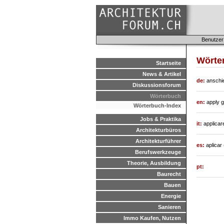
Benutzer
Wörter
Startseite
News & Artikel
de:
anschie
Diskussionsforum
Wörterbuch
en:
apply g
Wörterbuch-Index
Jobs & Praktika
it:
applicare
Architekturbüros
Architekturführer
es:
aplicar
Berufswerkzeuge
Theorie, Ausbildung
pt:
Baurecht
Bauen
Energie
Sanieren
Immo Kaufen, Nutzen