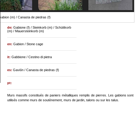
abion (m) / Canasta de piedras (f)
de:
Gabione (f) / Steinkorb (m) / Schüttkorb
(m) / Mauersteinkorb (m)
en:
Gabion / Stone cage
it:
Gabbione / Cestino di pietra
es:
Gavión / Canasta de piedras (f)
pt:
Murs massifs constitués de paniers métalliques remplis de pierres. Les gabions sont
utilisés comme murs de soutènement, murs de jardin, talons ou sur les talus.