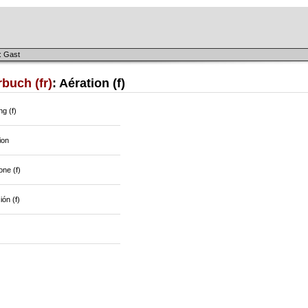
: Gast
buch (fr)
: Aération (f)
ng (f)
ion
one (f)
ión (f)