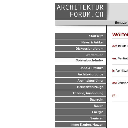
Benutzer
Wörter
Startseite
News & Artikel
de:
Belüftu
Diskussionsforum
Wörterbuch
en:
Ventilat
Wörterbuch-Index
Jobs & Praktika
it:
Ventilazi
Architekturbüros
Architekturführer
es:
Ventilac
Berufswerkzeuge
Theorie, Ausbildung
pt:
Baurecht
Bauen
Energie
Sanieren
Immo Kaufen, Nutzen