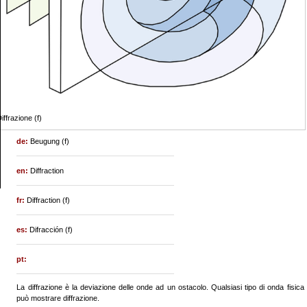
iffrazione (f)
de:
Beugung (f)
en:
Diffraction
fr:
Diffraction (f)
es:
Difracción (f)
pt:
La diffrazione è la deviazione delle onde ad un ostacolo. Qualsiasi tipo di onda fisica
può mostrare diffrazione.