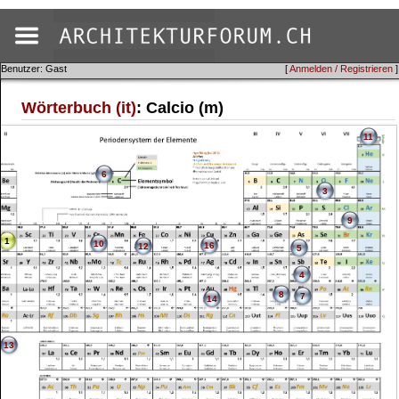
Benutzer: Gast
[
Anmelden / Registrieren
]
Wörterbuch (it)
: Calcio (m)
11
6
3
9
1
10
16
12
5
4
8
7
14
13