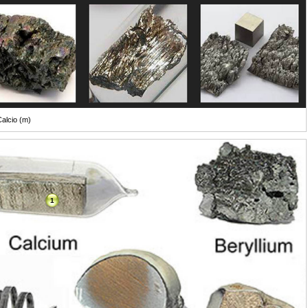
alcio (m)
1