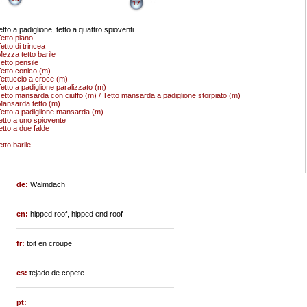
17
etto a padiglione, tetto a quattro spioventi
etto piano
etto di trincea
ezza tetto barile
etto pensile
etto conico (m)
ettuccio a croce (m)
etto a padiglione paralizzato (m)
etto mansarda con ciuffo (m) / Tetto mansarda a padiglione storpiato (m)
ansarda tetto (m)
etto a padiglione mansarda (m)
etto a uno spiovente
etto a due falde
etto barile
de:
Walmdach
en:
hipped roof, hipped end roof
fr:
toit en croupe
es:
tejado de copete
pt: