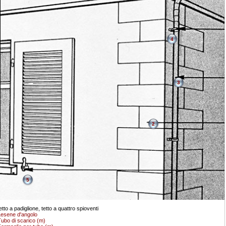
4
3
2
5
etto a padiglione, tetto a quattro spioventi
esene d'angolo
ubo di scarico (m)