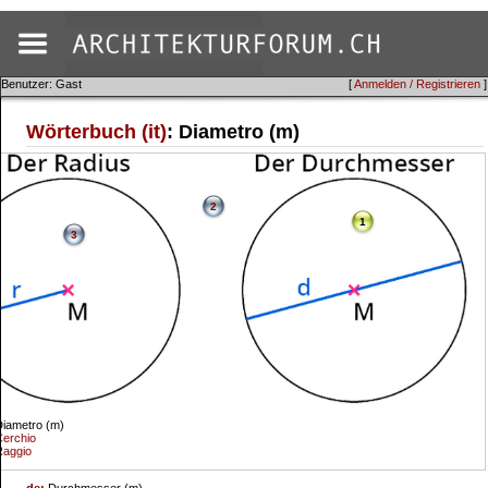
Benutzer: Gast
[
Anmelden / Registrieren
]
Wörterbuch (it)
: Diametro (m)
2
1
3
iametro (m)
erchio
Raggio