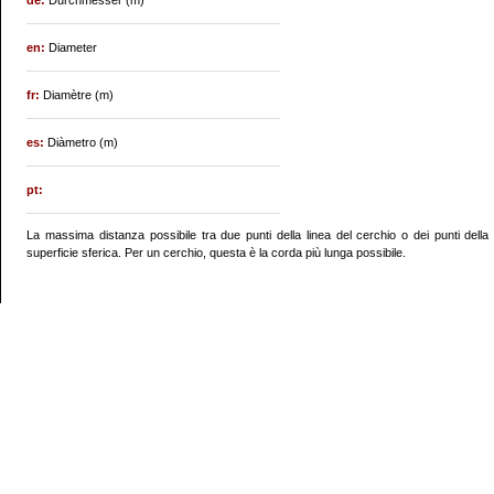
de:
Durchmesser (m)
en:
Diameter
fr:
Diamètre (m)
es:
Diàmetro (m)
pt:
La massima distanza possibile tra due punti della linea del cerchio o dei punti della
superficie sferica. Per un cerchio, questa è la corda più lunga possibile.