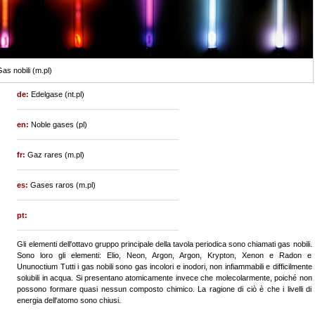
as nobili (m.pl)
de:
Edelgase (nt.pl)
en:
Noble gases (pl)
fr:
Gaz rares (m.pl)
es:
Gases raros (m.pl)
pt:
Gli elementi dell'ottavo gruppo principale della tavola periodica sono chiamati gas nobili.
Sono loro gli elementi: Elio, Neon, Argon, Argon, Krypton, Xenon e Radon e
Ununoctium Tutti i gas nobili sono gas incolori e inodori, non infiammabili e difficilmente
solubili in acqua. Si presentano atomicamente invece che molecolarmente, poiché non
possono formare quasi nessun composto chimico. La ragione di ciò è che i livelli di
energia dell'atomo sono chiusi.