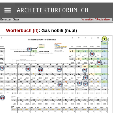
Benutzer: Gast
[
Anmelden / Registrieren
]
Wörterbuch (it)
: Gas nobili (m.pl)
1
6
3
10
9
11
16
12
5
4
8
7
14
13