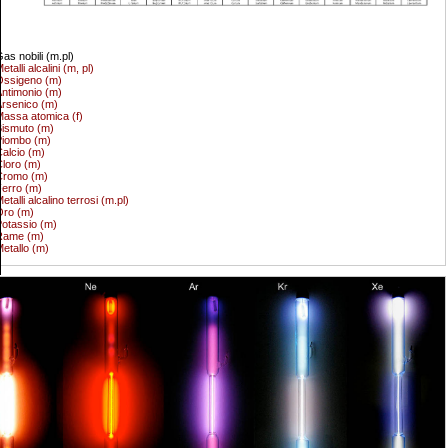
as nobili (m.pl)
etalli alcalini (m, pl)
Ossigeno (m)
ntimonio (m)
rsenico (m)
assa atomica (f)
ismuto (m)
Piombo (m)
alcio (m)
loro (m)
Cromo (m)
erro (m)
etalli alcalino terrosi (m.pl)
Oro (m)
otassio (m)
Rame (m)
etallo (m)