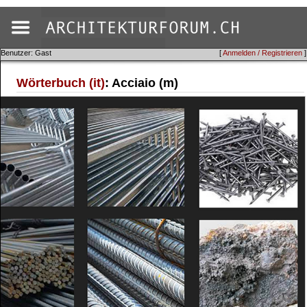
Benutzer: Gast
[
Anmelden / Registrieren
]
Wörterbuch (it)
: Acciaio (m)