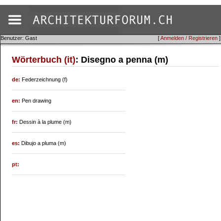
Benutzer: Gast
[
Anmelden / Registrieren
]
Wörterbuch (it)
: Disegno a penna (m)
de:
Federzeichnung (f)
en:
Pen drawing
fr:
Dessin à la plume (m)
es:
Dibujo a pluma (m)
pt: