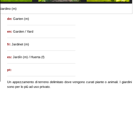
iardino (m)
de:
Garten (m)
en:
Garden / Yard
fr:
Jardinet (m)
es:
Jardín (m) / Huerta (f)
pt:
Un appezzamento di terreno delimitato dove vengono curati piante o animali. I giardini
sono per lo più ad uso privato.