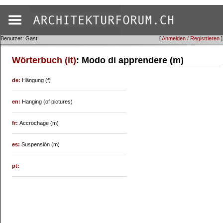
Benutzer: Gast
[
Anmelden / Registrieren
]
Wörterbuch (it)
: Modo di apprendere (m)
de:
Hängung (f)
en:
Hanging (of pictures)
fr:
Accrochage (m)
es:
Suspensión (m)
pt: