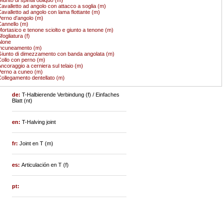
avalletto ad angolo con attacco a soglia (m)
avalletto ad angolo con lama flottante (m)
erno d'angolo (m)
annello (m)
ortasico e tenone sciolto e giunto a tenone (m)
fogliatura (f)
lone
Incuneamento (m)
iunto di dimezzamento con banda angolata (m)
ollo con perno (m)
ncoraggio a cerniera sul telaio (m)
erno a cuneo (m)
ollegamento dentellato (m)
de:
T-Halbierende Verbindung (f) / Einfaches
Blatt (nt)
en:
T-Halving joint
fr:
Joint en T (m)
es:
Articulación en T (f)
pt: