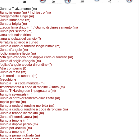
46
iunto a T-alvamento (m)
iunto in legno (m) / Inchiostro (m)
ollegamento lungo (m)
iunto smussato (m)
iunto a briglia (m)
ttacco lama dritto (m) / Giunto di dimezzamento (m)
iunto per sciarpa (m)
ama ad uncino dritto
ama angolata del gancio (f)
erratura ad arco a cuneo
iunto a coda di rondine longitudinale (m)
iunto d'angolo (m)
oglio angolare liscio (m)
età giro d'angolo con doppia coda di rondine (m)
iunto di briglia d'angolo (m)
oglia d'angolo a coda di rondine (f)
itra con perno (f)
iunto di testa (m)
tub mortise e tenone (m)
Orecchione
iunto a T a coda morbida (m)
imezzamento a coda di rondine Giunto (m)
iunto T-Halving con impugnatura (m)
iunto trasversale (m)
iunto di attraversamento dimezzato (m)
oppio pettine (m)
iunto a coda di rondine morbida (m)
iunto a coda di rondine a coda di rondine (m)
iunto a tenone incrociato (m)
iunto d'incorniciatura (m)
iunto a tenone (m)
iunto a doppio perno (m)
iunto per ascella (m)
iunto a tenone (m)
iunto a perno inclinato (m)
iunto di spinta obliquo (m)