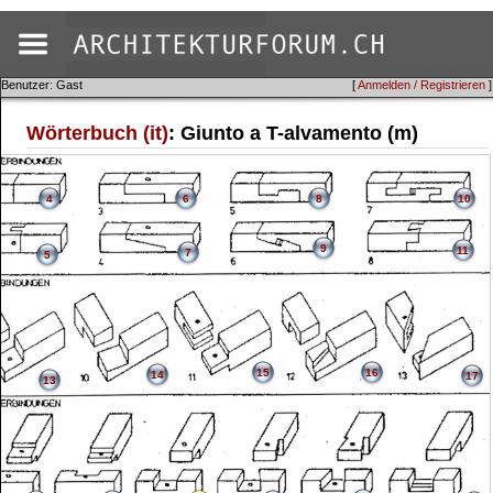
Benutzer: Gast
[
Anmelden / Registrieren
]
Wörterbuch (it)
: Giunto a T-alvamento (m)
4
6
8
10
9
11
7
5
15
16
14
17
13