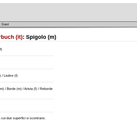
: Gast
buch (it)
: Spigolo (m)
f)
 / Lisière (f)
m) / Borde (m) / Arista (f) / Reborde
n cui due superfici si scontrano.