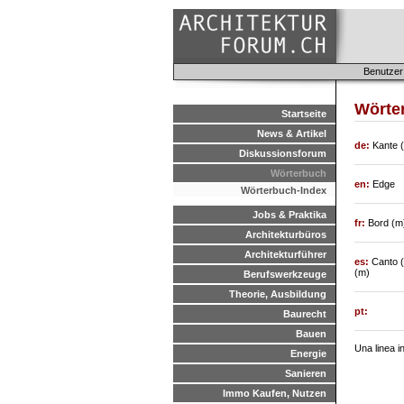
Benutzer
Wörter
Startseite
News & Artikel
de:
Kante (
Diskussionsforum
Wörterbuch
en:
Edge
Wörterbuch-Index
Jobs & Praktika
fr:
Bord (m)
Architekturbüros
Architekturführer
es:
Canto (
(m)
Berufswerkzeuge
Theorie, Ausbildung
pt:
Baurecht
Bauen
Una linea i
Energie
Sanieren
Immo Kaufen, Nutzen