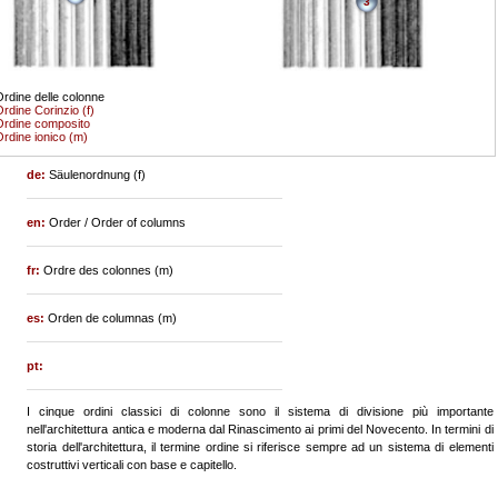
3
rdine delle colonne
rdine Corinzio (f)
rdine composito
rdine ionico (m)
de:
Säulenordnung (f)
en:
Order / Order of columns
fr:
Ordre des colonnes (m)
es:
Orden de columnas (m)
pt:
I cinque ordini classici di colonne sono il sistema di divisione più importante
nell'architettura antica e moderna dal Rinascimento ai primi del Novecento. In termini di
storia dell'architettura, il termine ordine si riferisce sempre ad un sistema di elementi
costruttivi verticali con base e capitello.