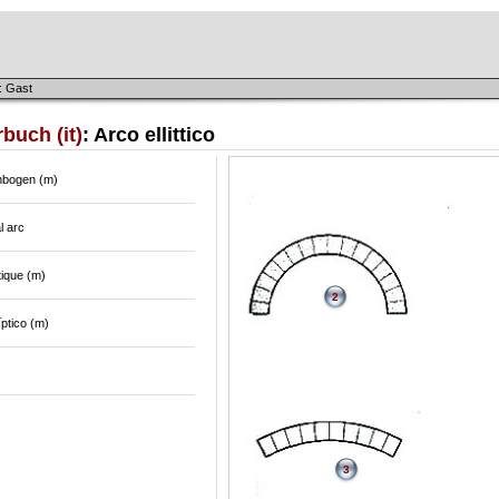
: Gast
buch (it)
: Arco ellittico
enbogen (m)
al arc
ptique (m)
2
íptico (m)
3