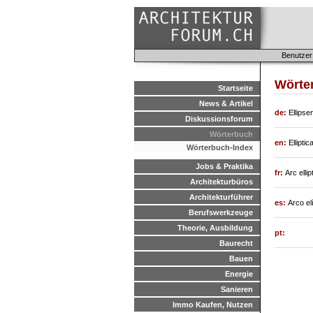
Benutzer
Wörter
Startseite
News & Artikel
de:
Ellips
Diskussionsforum
Wörterbuch
en:
Elliptic
Wörterbuch-Index
Jobs & Praktika
fr:
Arc elli
Architekturbüros
Architekturführer
es:
Arco el
Berufswerkzeuge
Theorie, Ausbildung
pt:
Baurecht
Bauen
Energie
Sanieren
Immo Kaufen, Nutzen