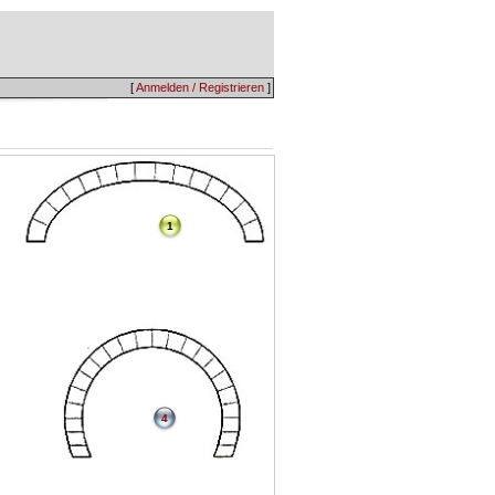
[
Anmelden / Registrieren
]
1
4