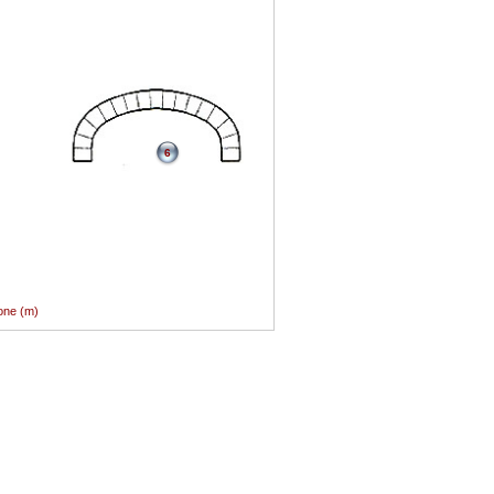
6
ione (m)