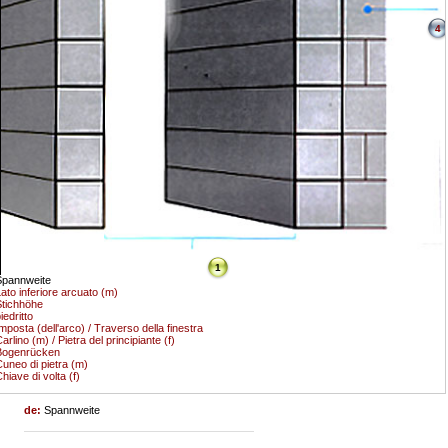
4
1
Spannweite
ato inferiore arcuato (m)
tichhöhe
iedritto
mposta (dell'arco) / Traverso della finestra
arlino (m) / Pietra del principiante (f)
Bogenrücken
uneo di pietra (m)
hiave di volta (f)
de:
Spannweite