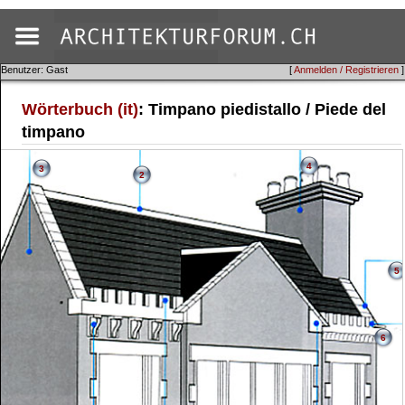
Benutzer: Gast
[
Anmelden / Registrieren
]
Wörterbuch (it)
: Timpano piedistallo / Piede del
timpano
4
3
2
5
6