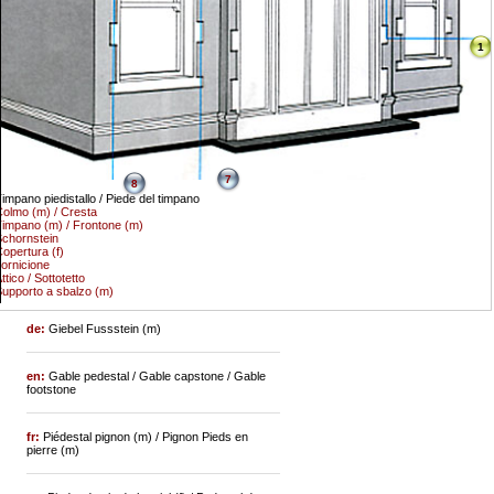
1
7
8
impano piedistallo / Piede del timpano
olmo (m) / Cresta
impano (m) / Frontone (m)
chornstein
opertura (f)
ornicione
ttico / Sottotetto
upporto a sbalzo (m)
de:
Giebel Fussstein (m)
en:
Gable pedestal / Gable capstone / Gable
footstone
fr:
Piédestal pignon (m) / Pignon Pieds en
pierre (m)