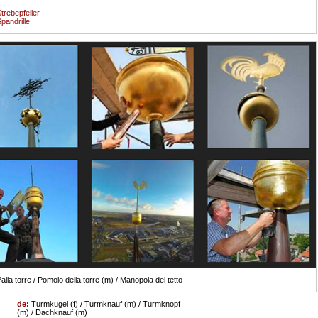
trebepfeiler
pandrille
alla torre / Pomolo della torre (m) / Manopola del tetto
de:
Turmkugel (f) / Turmknauf (m) / Turmknopf
(m) / Dachknauf (m)