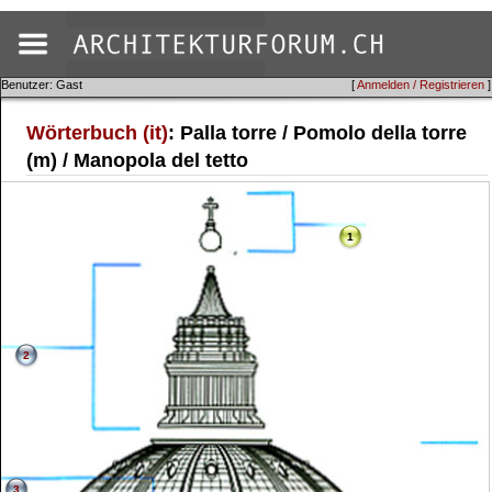
Benutzer: Gast
[
Anmelden / Registrieren
]
Wörterbuch (it)
: Palla torre / Pomolo della torre
(m) / Manopola del tetto
1
2
3