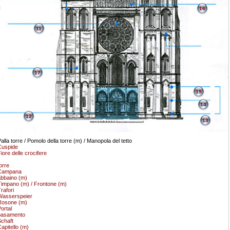
16
11
17
15
14
12
13
alla torre / Pomolo della torre (m) / Manopola del tetto
Cuspide
iore delle crocifere
orre
Campana
bbaino (m)
impano (m) / Frontone (m)
rafori
Wasserspeier
Rosone (m)
ortal
basamento
chaft
apitello (m)