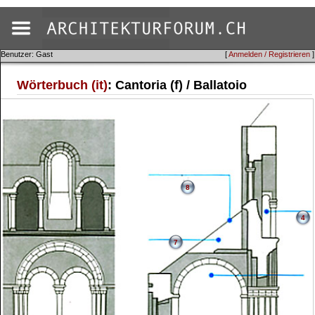
Benutzer: Gast
[
Anmelden / Registrieren
]
Wörterbuch (it)
: Cantoria (f) / Ballatoio
8
4
7