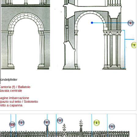
6
1
ündelpfeiler
antoria (f) / Ballatoio
avata centrale
agine imbarcazione
pazio sul tetto / Sottotetto
etto a capanna
3
4
2
1
12
5