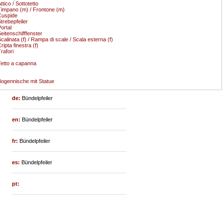
ttico / Sottotetto
impano (m) / Frontone (m)
Cuspide
trebepfeiler
ortal
eitenschifffenster
calinata (f) / Rampa di scale / Scala esterna (f)
ripta finestra (f)
rafori
etto a capanna
ogennische mit Statue
de:
Bündelpfeiler
en:
Bündelpfeiler
fr:
Bündelpfeiler
es:
Bündelpfeiler
pt: