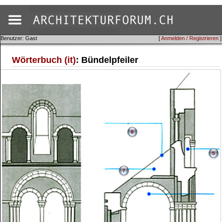
Benutzer: Gast
[
Anmelden / Registrieren
]
Wörterbuch (it)
: Bündelpfeiler
8
5
7