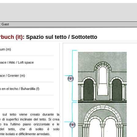
: Gast
buch (it)
: Spazio sul tetto / Sottotetto
aum (m)
ace / Attic / Loft space
ace / Grenier (m)
2
 en el techo / Buhardilla (f)
 sul tetto viene creato durante la
 di superfici inclinate del tetto. Si crea
 tra l'ultimo piano orizzontale e le
3
 del tetto, che di solito è solo
te isolato e difficilmente arredato.