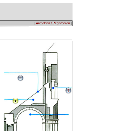
[
Anmelden / Registrieren
]
8
5
1