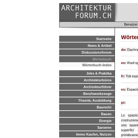
Benutzer
Wörter
Startseite
News & Artikel
de:
Dachr
Diskussionsforum
Wörterbuch
en:
Roof sp
Wörterbuch-Index
Jobs & Praktika
fr:
Toit esp
Architekturbüros
Architekturführer
es:
Espacio
Berufswerkzeuge
Theorie, Ausbildung
pt:
Baurecht
Bauen
Lo spazio
costruzione
Energie
uno spazio
Sanieren
superfici
Immo Kaufen, Nutzen
primitivamen