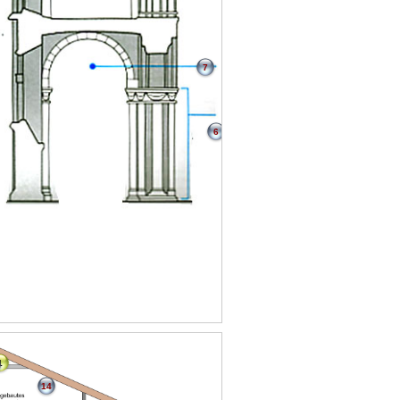
7
6
1
14