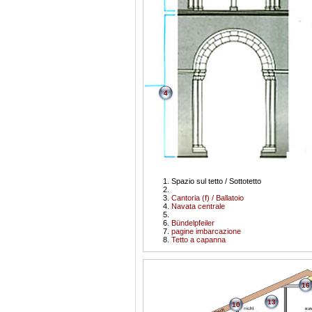
4
Spazio sul tetto / Sottotetto
Cantoria (f) / Ballatoio
Navata centrale
Bündelpfeiler
pagine imbarcazione
Tetto a capanna
16
13
10