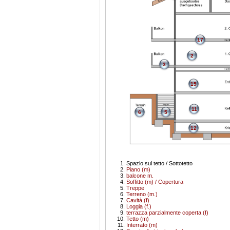
17
2
3
15
11
6
5
12
Spazio sul tetto / Sottotetto
Piano (m)
balcone m.
Soffitto (m) / Copertura
Treppe
Terreno (m.)
Cavità (f)
Loggia (f.)
terrazza parzialmente coperta (f)
Tetto (m)
Interrato (m)