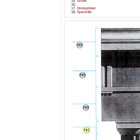
Schaft
Strebepfeiler
Spandrille
2
3
4
1