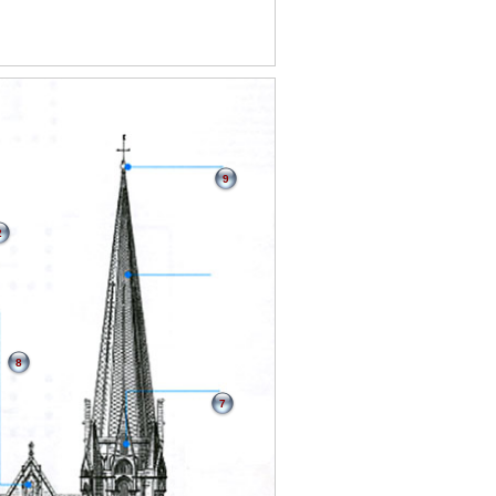
9
2
8
7