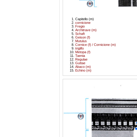
5
Capitello (m)
cornicione
Fregio
Architrave (m)
Schaft
Geison (f)
Mutulus
Cornice (f) / Cornicione (m)
triglifo
Metopa (f)
Taenia
Regulae
Guttae
Abaco (m)
Echino (m)
2