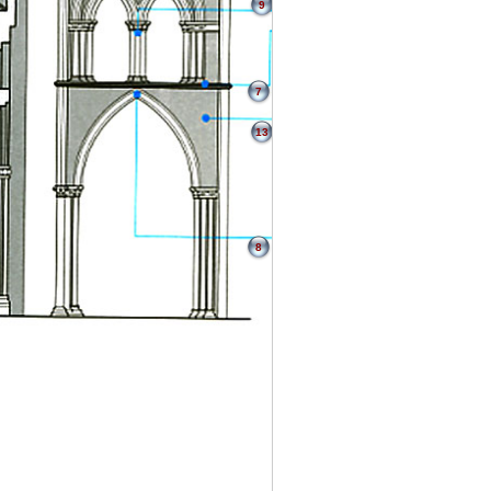
9
7
13
8