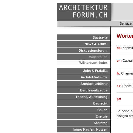
Benutzer
Wörter
Startseite
News & Artikel
de:
Kapitell
Diskussionsforum
Wörterbuch
en:
Capital
Wörterbuch-Index
Jobs & Praktika
fr:
Chapite
Architekturbüros
Architekturführer
es:
Capitel
Berufswerkzeuge
Theorie, Ausbildung
pt:
Baurecht
Bauen
La parte s
disegno or
Energie
Sanieren
Immo Kaufen, Nutzen