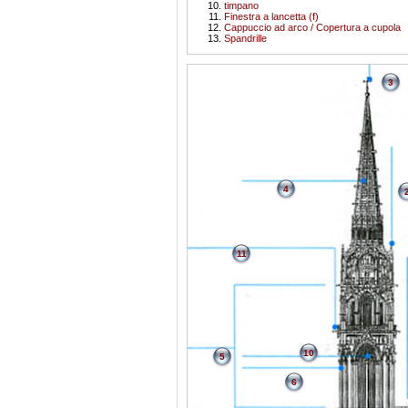
timpano
Finestra a lancetta (f)
Cappuccio ad arco / Copertura a cupola
Spandrille
3
4
11
10
5
6