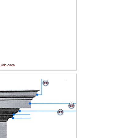
 Gola cava
14
13
12