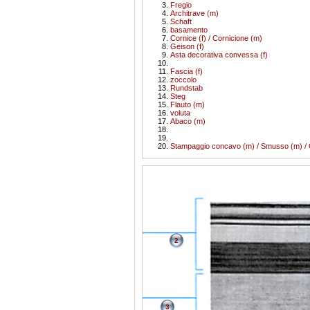
Fregio
Architrave (m)
Schaft
basamento
Cornice (f) / Cornicione (m)
Geison (f)
Asta decorativa convessa (f)
Fascia (f)
zoccolo
Rundstab
Steg
Flauto (m)
voluta
Abaco (m)
Stampaggio concavo (m) / Smusso (m) /
2
3