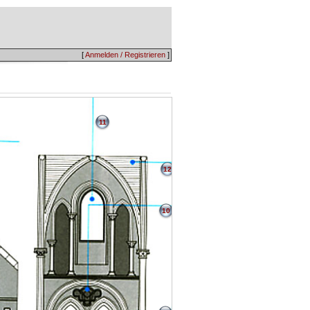
[
Anmelden / Registrieren
]
11
12
10