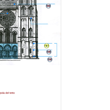
16
1
15
14
pola del tetto