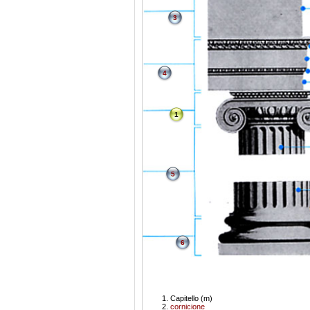
3
4
1
5
6
Capitello (m)
cornicione