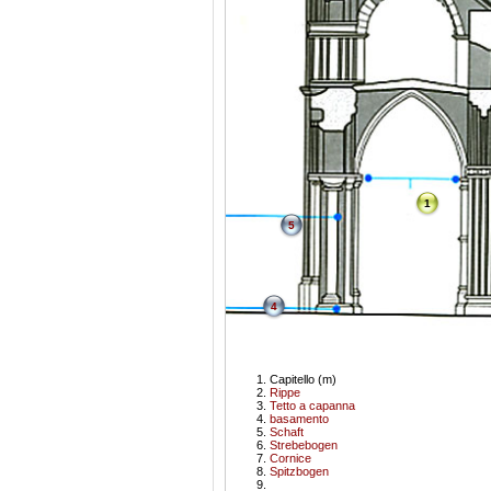
1
5
4
Capitello (m)
Rippe
Tetto a capanna
basamento
Schaft
Strebebogen
Cornice
Spitzbogen