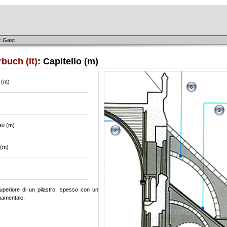
: Gast
buch (it)
: Capitello (m)
 (nt)
6
3
au (m)
2
 (m)
uperiore di un pilastro, spesso con un
namentale.