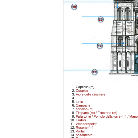
18
12
17
13
Capitello (m)
Cuspide
Fiore delle crocifere
torre
Campana
abbaino (m)
Timpano (m) / Frontone (m)
Palla torre / Pomolo della torre (m) / Mano
Trafori
Wasserspeier
Rosone (m)
Portal
basamento