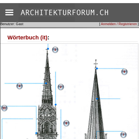
Benutzer: Gast
[
Anmelden / Registrieren
]
Wörterbuch (it)
:
3
9
4
2
11
8
7