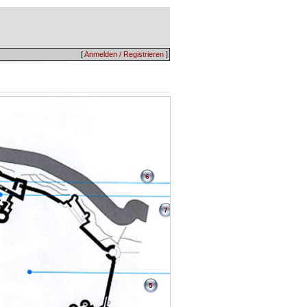
[
Anmelden / Registrieren
]
6
7
5