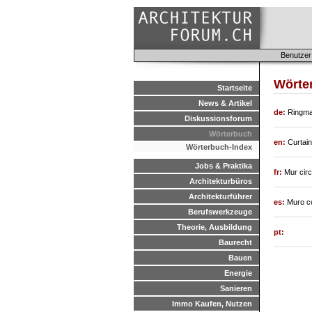
Benutzer
Wörter
Startseite
News & Artikel
de:
Ringma
Diskussionsforum
Wörterbuch
en:
Curtain
Wörterbuch-Index
Jobs & Praktika
fr:
Mur circ
Architekturbüros
Architekturführer
es:
Muro co
Berufswerkzeuge
Theorie, Ausbildung
pt:
Baurecht
Bauen
Energie
Sanieren
Immo Kaufen, Nutzen