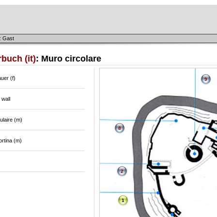
: Gast
buch (it)
: Muro circolare
uer (f)
9
 wall
ulaire (m)
8
rtina (m)
2
1