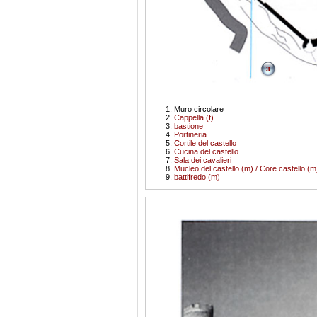
3
Muro circolare
Cappella (f)
bastione
Portineria
Cortile del castello
Cucina del castello
Sala dei cavalieri
Mucleo del castello (m) / Core castello (m
battifredo (m)