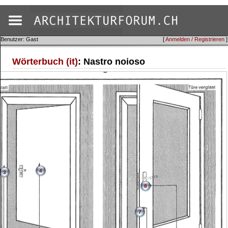
Benutzer: Gast
[
Anmelden / Registrieren
]
Wörterbuch (it)
: Nastro noioso
4
3
8
7