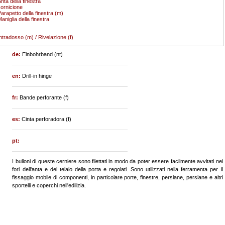
nta della finestra
ornicione
arapetto della finestra (m)
aniglia della finestra
ntradosso (m) / Rivelazione (f)
de:
Einbohrband (nt)
en:
Drill-in hinge
fr:
Bande perforante (f)
es:
Cinta perforadora (f)
pt:
I bulloni di queste cerniere sono filettati in modo da poter essere facilmente avvitati nei
fori dell'anta e del telaio della porta e regolati. Sono utilizzati nella ferramenta per il
fissaggio mobile di componenti, in particolare porte, finestre, persiane, persiane e altri
sportelli e coperchi nell'edilizia.