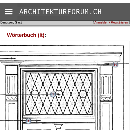
Benutzer: Gast
[
Anmelden / Registrieren
]
Wörterbuch (it)
:
10
3
4