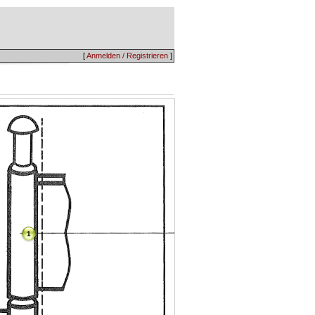
[
Anmelden / Registrieren
]
1