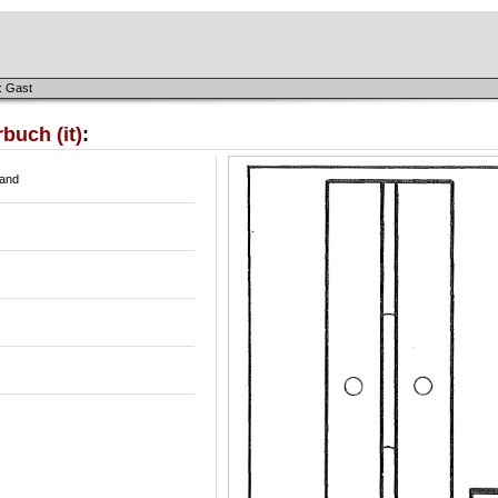
: Gast
buch (it)
:
and