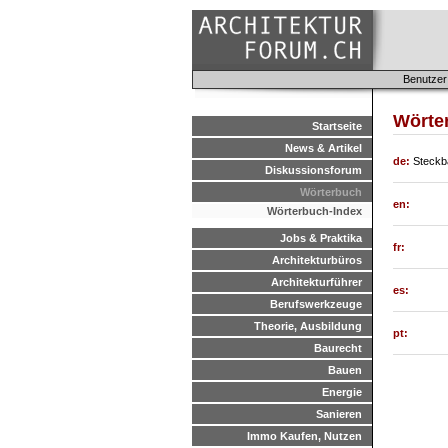
Benutzer
Wörter
Startseite
News & Artikel
de:
Steckb
Diskussionsforum
Wörterbuch
en:
Wörterbuch-Index
Jobs & Praktika
fr:
Architekturbüros
Architekturführer
es:
Berufswerkzeuge
Theorie, Ausbildung
pt:
Baurecht
Bauen
Energie
Sanieren
Immo Kaufen, Nutzen