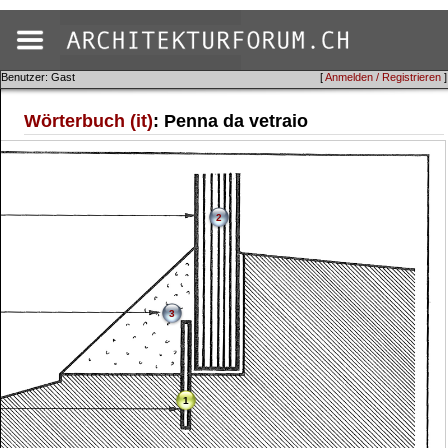
Benutzer: Gast
[
Anmelden / Registrieren
]
Wörterbuch (it)
: Penna da vetraio
2
3
1