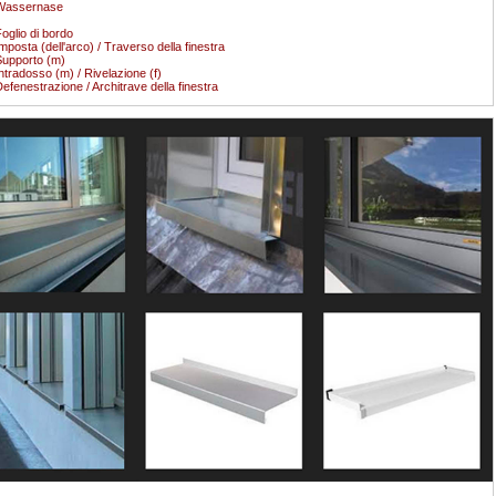
Wassernase
oglio di bordo
mposta (dell'arco) / Traverso della finestra
upporto (m)
ntradosso (m) / Rivelazione (f)
efenestrazione / Architrave della finestra