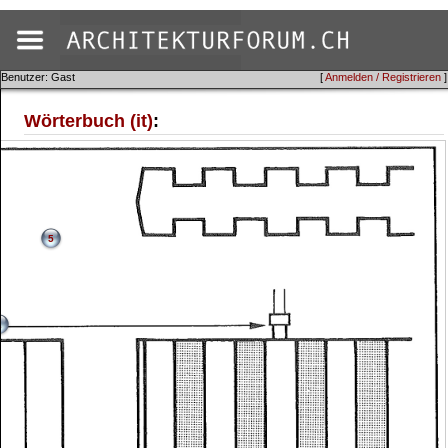
Benutzer: Gast
[
Anmelden / Registrieren
]
Wörterbuch (it)
:
5
2