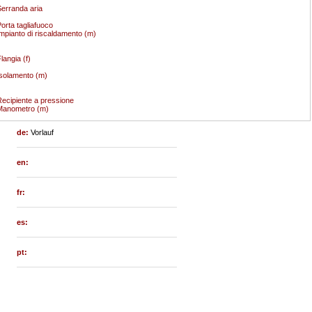
erranda aria
orta tagliafuoco
mpianto di riscaldamento (m)
langia (f)
solamento (m)
ecipiente a pressione
Manometro (m)
de:
Vorlauf
en:
fr:
es:
pt: