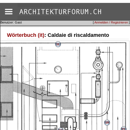
Benutzer: Gast
[
Anmelden / Registrieren
]
Wörterbuch (it)
: Caldaie di riscaldamento
11
19
21