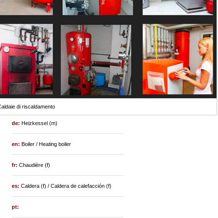
aldaie di riscaldamento
de:
Heizkessel (m)
en:
Boiler / Heating boiler
fr:
Chaudière (f)
es:
Caldera (f) / Caldera de calefacción (f)
pt: