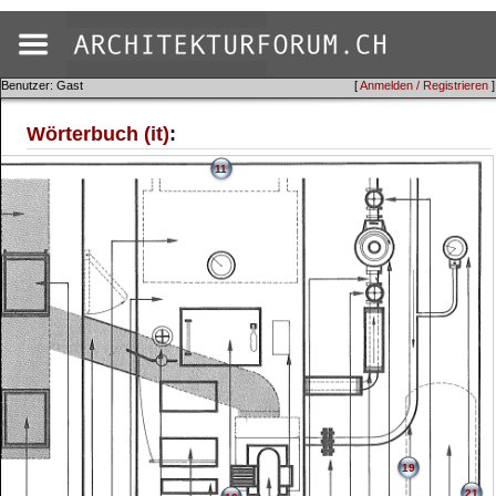
Benutzer: Gast
[
Anmelden / Registrieren
]
Wörterbuch (it)
:
11
19
21