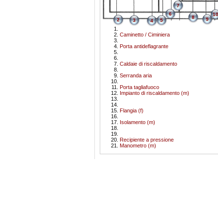
7
6
1
8
9
2
3
5
4
Caminetto / Ciminiera
Porta antideflagrante
Caldaie di riscaldamento
Serranda aria
Porta tagliafuoco
Impianto di riscaldamento (m)
Flangia (f)
Isolamento (m)
Recipiente a pressione
Manometro (m)