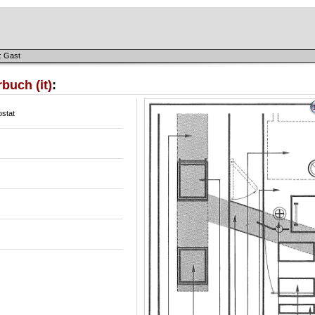
: Gast
buch (it)
:
stat