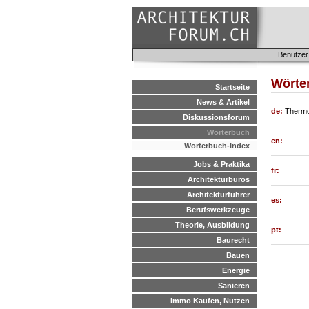
Benutzer
Wörter
Startseite
News & Artikel
de:
Thermo
Diskussionsforum
Wörterbuch
en:
Wörterbuch-Index
Jobs & Praktika
fr:
Architekturbüros
Architekturführer
es:
Berufswerkzeuge
Theorie, Ausbildung
pt:
Baurecht
Bauen
Energie
Sanieren
Immo Kaufen, Nutzen