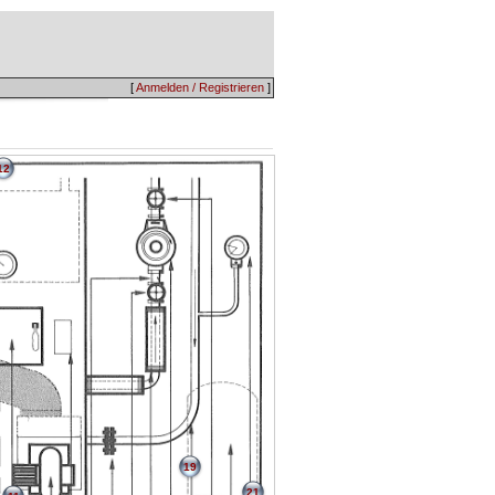
[
Anmelden / Registrieren
]
12
19
21