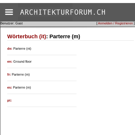
Benutzer: Gast
[
Anmelden / Registrieren
]
Wörterbuch (it)
: Parterre (m)
de:
Parterre (nt)
en:
Ground floor
fr:
Parterre (m)
es:
Parterre (m)
pt: