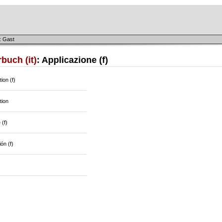
: Gast
buch (it)
: Applicazione (f)
tion (f)
tion
 (f)
ón (f)