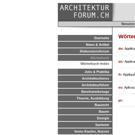
Benutzer
Wörter
Startseite
News & Artikel
de:
Applika
Diskussionsforum
Wörterbuch
en:
Applica
Wörterbuch-Index
Jobs & Praktika
fr:
Appliqué
Architekturbüros
Architekturführer
es:
Aplicaci
Berufswerkzeuge
Theorie, Ausbildung
pt:
Baurecht
Bauen
Energie
Sanieren
Immo Kaufen, Nutzen