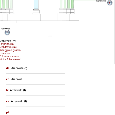
6
7
rchivolto (m)
Timpano (m)
rchitrave (m)
olteggio a gradini
Trumeau
olonna a muro
tipite / Paramenti
de:
Archivolte (f)
en:
Archivolt
fr:
Archivolte (f)
es:
Arquivolta (f)
pt: