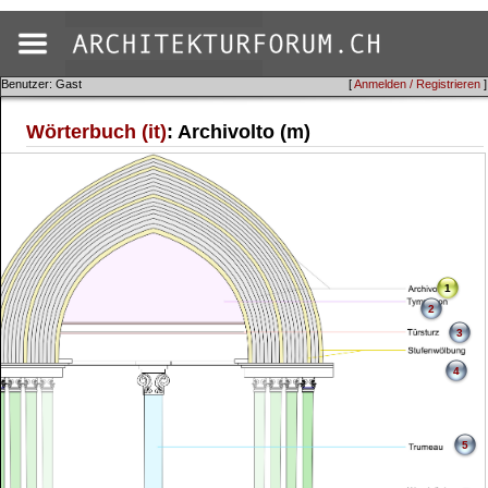
Benutzer: Gast
[
Anmelden / Registrieren
]
Wörterbuch (it)
: Archivolto (m)
1
2
3
4
5