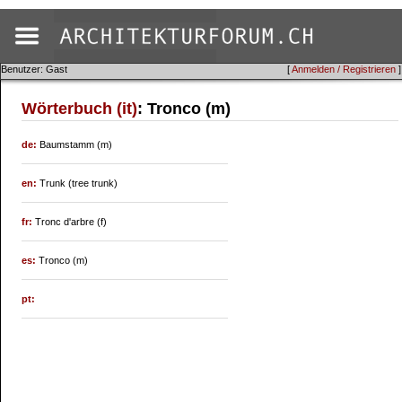
Benutzer: Gast
[
Anmelden / Registrieren
]
Wörterbuch (it)
: Tronco (m)
de:
Baumstamm (m)
en:
Trunk (tree trunk)
fr:
Tronc d'arbre (f)
es:
Tronco (m)
pt: