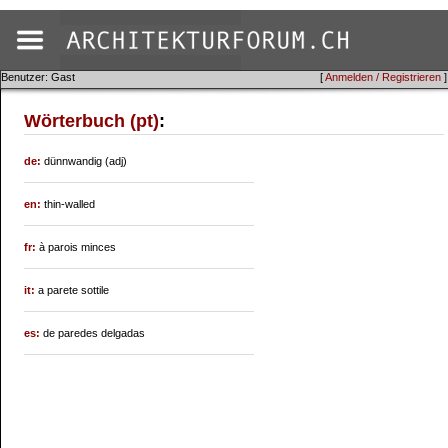
Benutzer: Gast
[
Anmelden / Registrieren
]
Wörterbuch (pt)
:
de:
dünnwandig (adj)
en:
thin-walled
fr:
à parois minces
it:
a parete sottile
es:
de paredes delgadas