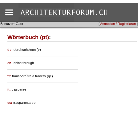
Benutzer: Gast
[
Anmelden / Registrieren
]
Wörterbuch (pt)
:
de:
durchscheinen (v)
en:
shine through
fr:
transparaître à travers (qc)
it:
trasparire
es:
trasparentarse