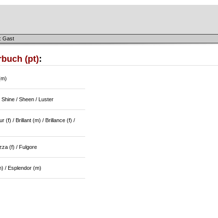
: Gast
buch (pt)
:
(m)
 Shine / Sheen / Luster
 (f) / Brillant (m) / Brillance (f) /
za (f) / Fulgore
(m) / Esplendor (m)