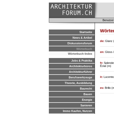
Benutzer
Wörter
Startseite
News & Artikel
de:
Glanz 
Diskussionsforum
Wörterbuch
en:
Gloss /
Wörterbuch-Index
Jobs & Praktika
fr:
Splendeur
Éclat (m)
Architekturbüros
Architekturführer
it:
Lucentez
Berufswerkzeuge
Theorie, Ausbildung
es:
Brillo 
Baurecht
Bauen
Energie
Sanieren
Immo Kaufen, Nutzen