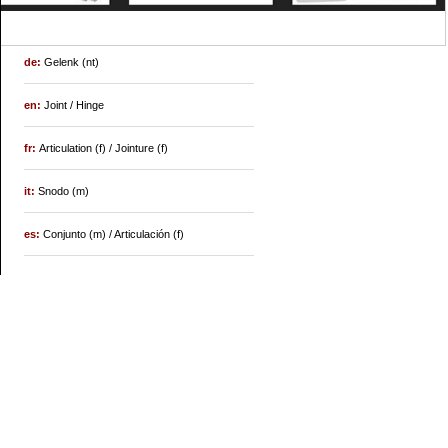
de:
Gelenk (nt)
en:
Joint / Hinge
fr:
Articulation (f) / Jointure (f)
it:
Snodo (m)
es:
Conjunto (m) / Articulación (f)