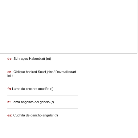
de:
Schrages Hakenblatt (nt)
en:
Oblique hooked Scarf joint / Dovetail scarf
joint
fr:
Lame de crochet coudée (f)
it:
Lama angolata del gancio (f)
es:
Cuchilla de gancho angular (f)