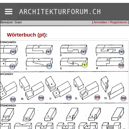
Benutzer: Gast
[
Anmelden / Registrieren
]
Wörterbuch (pt)
:
4
6
8
9
1
10
7
5
14
15
13
16
12