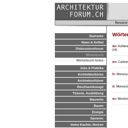
Benutzer
Wörter
Startseite
News & Artikel
de:
Kohlen
Diskussionsforum
(nt)
Wörterbuch
Wörterbuch-Index
en:
Carbon
Jobs & Praktika
fr:
Monoxyd
Architekturbüros
Architekturführer
it:
Monossi
Berufswerkzeuge
Theorie, Ausbildung
es:
Monóxi
Baurecht
Bauen
Energie
Sanieren
Immo Kaufen, Nutzen