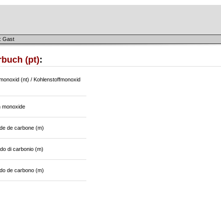
: Gast
buch (pt)
:
monoxid (nt) / Kohlenstoffmonoxid
 monoxide
e de carbone (m)
do di carbonio (m)
do de carbono (m)